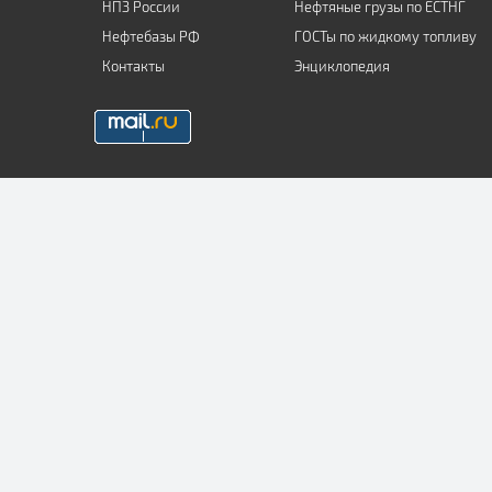
НПЗ России
Нефтяные грузы по ЕСТНГ
Нефтебазы РФ
ГОСТы по жидкому топливу
Контакты
Энциклопедия