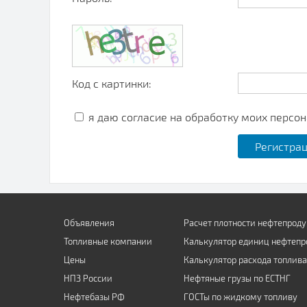
Код с картинки:
я даю согласие на обработку моих персо
Объявления
Расчет плотности нефтепроду
Топливные компании
Калькулятор единиц нефтепр
Цены
Калькулятор расхода топлива
НПЗ России
Нефтяные грузы по ЕСТНГ
Нефтебазы РФ
ГОСТы по жидкому топливу