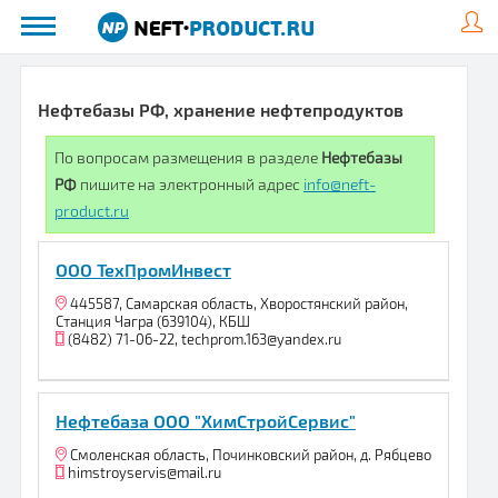
Нефтебазы РФ, хранение нефтепродуктов
По вопросам размещения в разделе
Нефтебазы
РФ
пишите на электронный адрес
info@neft-
product.ru
ООО ТехПромИнвест
445587, Самарская область, Хворостянский район,
Станция Чагра (639104), КБШ
(8482) 71-06-22, techprom.163@yandex.ru
Нефтебаза ООО "ХимСтройСервис"
Смоленская область, Починковский район, д. Рябцево
himstroyservis@mail.ru