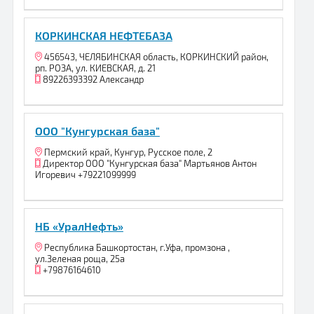
КОРКИНСКАЯ НЕФТЕБАЗА
456543, ЧЕЛЯБИНСКАЯ область, КОРКИНСКИЙ район,
рп. РОЗА, ул. КИЕВСКАЯ, д. 21
89226393392 Александр
ООО "Кунгурская база"
Пермский край, Кунгур, Русское поле, 2
Директор ООО "Кунгурская база" Мартьянов Антон
Игоревич +79221099999
НБ «УралНефть»
Республика Башкортостан, г.Уфа, промзона ,
ул.Зеленая роща, 25а
+79876164610