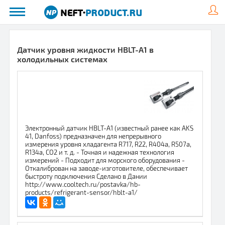
Датчик уровня жидкости HBLT-A1 в
холодильных системах
Электронный датчик HBLT-A1 (известный ранее как AKS
41, Danfoss) предназначен для непрерывного
измерения уровня хладагента R717, R22, R404a, R507a,
R134a, CO2 и т. д. - Точная и надежная технология
измерений - Подходит для морского оборудования -
Откалиброван на заводе-изготовителе, обеспечивает
быстроту подключения Сделано в Дании
http://www.cooltech.ru/postavka/hb-
products/refrigerant-sensor/hblt-a1/