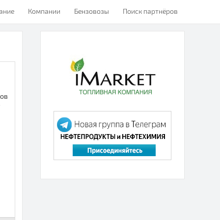
ание
Компании
Бензовозы
Поиск партнёров
дов
о