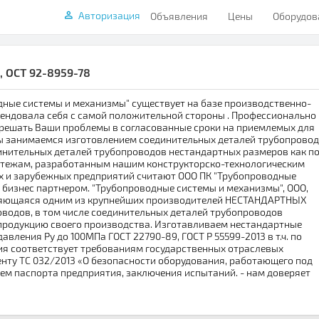
Авторизация
Объявления
Цены
Оборудов
 ОСТ 92-8959-78
ные системы и механизмы" существует на базе производственно-
мендовала себя с самой положительной стороны . Профессионально
 решать Ваши проблемы в согласованные сроки на приемлемых для
Мы занимаемся изготовлением соединительных деталей трубопрово
динительных деталей трубопроводов нестандартных размеров как п
ертежам, разработанным нашим конструкторско-технологическим
их и зарубежных предприятий считают ООО ПК "Трубопроводные
бизнес партнером. "Трубопроводные системы и механизмы", ООО,
ляющаяся одним из крупнейших производителей НЕСТАНДАРТНЫХ
водов, в том числе соединительных деталей трубопроводов
продукцию своего производства. Изготавливаем нестандартные
вления Ру до 100МПа ГОСТ 22790-89, ГОСТ Р 55599-2013 в т.ч. по
ия соответствует требованиям государственных отраслевых
енту ТС 032/2013 «О безопасности оборудования, работающего под
м паспорта предприятия, заключения испытаний. - нам доверяет