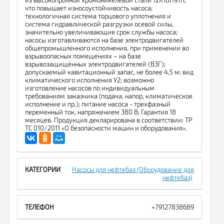
из высокопрочной хромоникелевой стали 12Х18Н9ТЛ,
что повышает износоустойчивость насоса;
технологичная система торцового уплотнения и
система гидравлической разгрузки осевой силы,
значительно увеличивающие срок службы насоса;
насосы изготавливаются на базе электродвигателей
общепромышленного исполнения, при применении во
взрывоопасных помещениях – на базе
взрывозащищённых электродвигателей (ВЗГ);
допускаемый кавитационный запас, не более 4,5 м; вид
климатического исполнения У2; возможно
изготовление насосов по индивидуальным
требованиям заказчика (подача, напор, климатическое
исполнение и пр.); питание насоса - трехфазный
переменный ток, напряжением 380 В; Гарантия 18
месяцев. Продукция декларирована в соответствии: ТР
ТС 010/2011 «О безопасности машин и оборудования».
Насосы для нефтебаз (Оборудование для
нефтебаз)
+79127838689