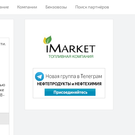
ание
Компании
Бензовозы
Поиск партнёров
ти.
тью
же
18-