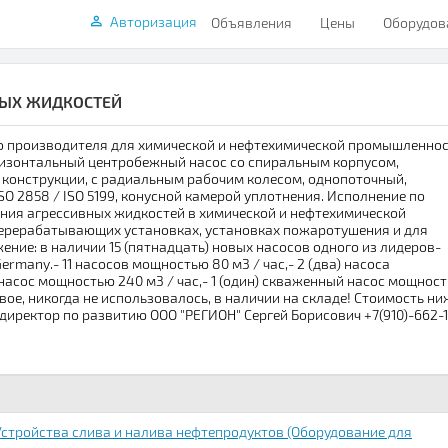
Авторизация
Объявления
Цены
Оборудов
НЫХ ЖИДКОСТЕЙ
о производителя для химической и нефтехимической промышленнос
горизонтальный центробежный насос со спиральным корпусом,
 конструкции, с радиальным рабочим колесом, однопоточный,
ISO 2858 / ISO 5199, конусной камерой уплотнения. Исполнение по
ния агрессивных жидкостей в химической и нефтехимической
ерерабатывающих установках, установках пожаротушения и для
ние: в наличии 15 (пятнадцать) новых насосов одного из лидеров-
rmany.- 11 насосов мощностью 80 м3 / час,- 2 (два) насоса
) насос мощностью 240 м3 / час,- 1 (один) скваженный насос мощнос
овое, никогда не использовалось, в наличии на складе! Стоимость ни
директор по развитию ООО "РЕГИОН" Сергей Борисович +7(910)-662-
Устройства слива и налива нефтепродуктов (Оборудование для