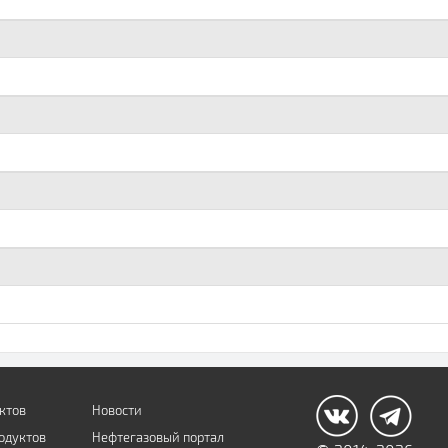
ктов
Новости
одуктов
Нефтегазовый портал