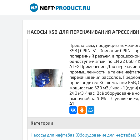
НАСОСЫ KSB ДЛЯ ПЕРЕКАЧИВАНИЯ АГРЕССИВ
Предлагаем, продукцию немецког
KSB | CPKN-S1 | Описание CPKN: 
поперечный разъем, в процессной
одноступенчатый, по EN 22 858 / 
ATEX.Применение: Для перекачива
промышленности, а также нефтеп
перекачивания рассолов. Предложе
производителей - компании KSB, Ge
мощностью 320 м3 / час,- 1 (один
240 м3 / час. Всё оборудование н
рыночной на 40% -- С уважением, 
41
Категории
Насосы для нефтебаз (Оборудование для нефтебаз)