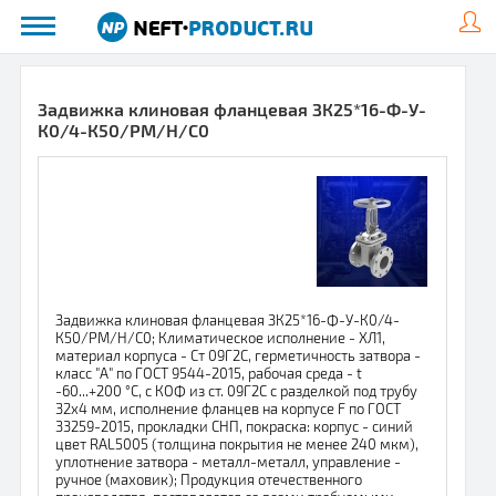
Задвижка клиновая фланцевая ЗК25*16-Ф-У-
К0/4-К50/РМ/Н/С0
Задвижка клиновая фланцевая ЗК25*16-Ф-У-К0/4-
К50/РМ/Н/С0; Климатическое исполнение - ХЛ1,
материал корпуса - Ст 09Г2С, герметичность затвора -
класс "А" по ГОСТ 9544-2015, рабочая среда - t
-60...+200 °С, с КОФ из ст. 09Г2С с разделкой под трубу
32х4 мм, исполнение фланцев на корпусе F по ГОСТ
33259-2015, прокладки СНП, покраска: корпус - синий
цвет RAL5005 (толщина покрытия не менее 240 мкм),
уплотнение затвора - металл-металл, управление -
ручное (маховик); Продукция отечественного