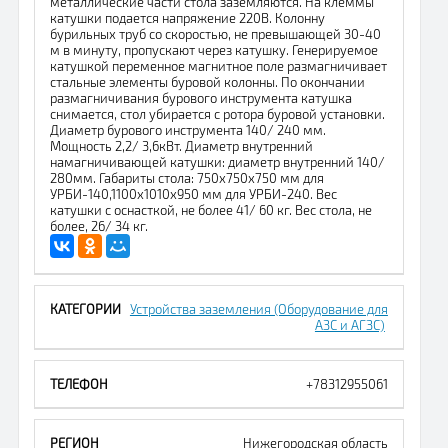
металлические части стола заземляются. На клеммы
катушки подается напряжение 220В. Колонну
бурильных труб со скоростью, не превышающей 30-40
м в минуту, пропускают через катушку. Генерируемое
катушкой переменное магнитное поле размагничивает
стальные элементы буровой колонны. По окончании
размагничивания бурового инструмента катушка
снимается, стол убирается с ротора буровой установки.
Диаметр бурового инструмента 140/ 240 мм.
Мощность 2,2/ 3,6кВт. Диаметр внутренний
намагничивающей катушки: диаметр внутренний 140/
280мм. Габариты стола: 750х750х750 мм для
УРБИ-140,1100х1010х950 мм для УРБИ-240. Вес
катушки с оснасткой, не более 41/ 60 кг. Вес стола, не
более, 26/ 34 кг.
Устройства заземления (Оборудование для
АЗС и АГЗС)
+78312955061
Нижегородская область