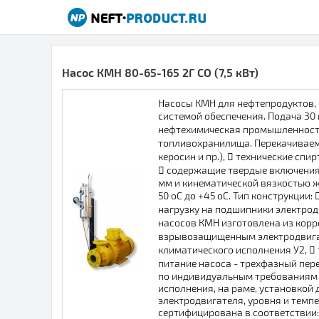
Насос КМН 80-65-165 2Г СО (7,5 кВт)
Насосы КМН для нефтепродуктов, 
системой обеспечения. Подача 30 м
нефтехимическая промышленность
топливохранилища. Перекачиваемы
керосин и пр.),  технические спи
 содержащие твердые включения в
мм и кинематической вязкостью жид
50 оС до +45 оС. Тип конструкции
нагрузку на подшипники электродв
насосов КМН изготовлена из корр
взрывозащищенным электродвигате
климатического исполнения У2,  
питание насоса - трехфазный пер
по индивидуальным требованиям з
исполнения, на раме, установкой
электродвигателя, уровня и темп
сертифицирована в соответствии: 