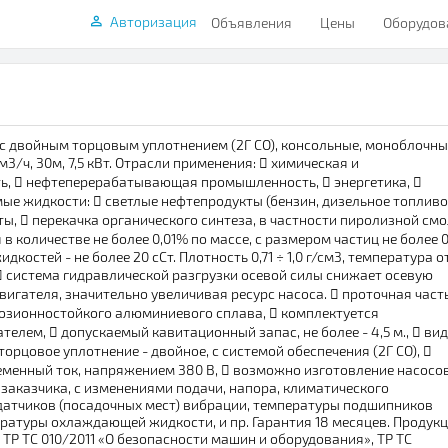
Авторизация
Объявления
Цены
Оборудов
с двойным торцовым уплотнением (2Г СО), консольные, моноблочны
3/ч, 30м, 7,5 кВт. Отрасли применения:  химическая и
,  нефтеперерабатывающая промышленность,  энергетика, 
е жидкости:  светлые нефтепродукты (бензин, дизельное топливо
рты,  перекачка органического синтеза, в частности пиролизной смо
 количестве не более 0,01% по массе, с размером частиц не более 0
костей - не более 20 сСт. Плотность 0,71 ÷ 1,0 г/см3, температура о
:  система гидравлической разгрузки осевой силы снижает осевую
игателя, значительно увеличивая ресурс насоса.  проточная част
озионностойкого алюминиевого сплава,  комплектуется
лем,  допускаемый кавитационный запас, не более - 4,5 м.,  вид
торцовое уплотнение - двойное, с системой обеспечения (2Г СО), 
еменный ток, напряжением 380 В,  возможно изготовление насосо
аказчика, с изменениями подачи, напора, климатического
 датчиков (посадочных мест) вибрации, температуры подшипников
ературы охлаждающей жидкости, и пр. Гарантия 18 месяцев. Продук
ТР ТС 010/2011 «О безопасности машин и оборудования», ТР ТС