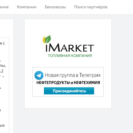
ание
Компании
Бензовозы
Поиск партнёров
е с
,
лы,
,2
т –
ь
в
ция