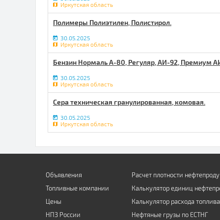
Иркутская область
Полимеры Полиэтилен, Полистирол.
30.05.2025
Иркутская область
Бензин Нормаль А-80, Регуляр, АИ-92, Премиум А
30.05.2025
Иркутская область
Сера техническая гранулированная, комовая.
30.05.2025
Иркутская область
Объявления
Расчет плотности нефтепроду
Топливные компании
Калькулятор единиц нефтепр
Цены
Калькулятор расхода топлива
НПЗ России
Нефтяные грузы по ЕСТНГ