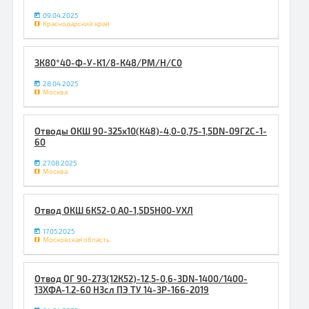
09.04.2025
Краснодарский край
ЗК80*40-Ф-У-К1/8-К48/РМ/Н/С0
28.04.2025
Москва
Отводы ОКШ 90-325х10(К48)-4,0-0,75-1,5DN-09Г2С-1-
60
27.08.2025
Москва
Отвод ОКШ 6К52-0.А0-1,5D5Н00-УХЛ
17.05.2025
Московская область
Отвод ОГ 90-273(12К52)-12,5-0,6-3DN-1400/1400-
13ХФА-1.2-60 Н3сл ПЭ ТУ 14-3Р-166-2019