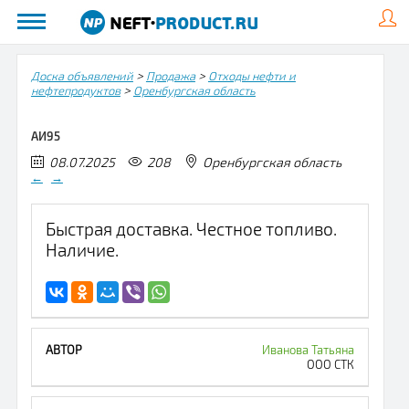
>
>
Доска объявлений
Продажа
Отходы нефти и
>
нефтепродуктов
Оренбургская область
АИ95
08.07.2025
208
Оренбургская область
←
→
Быстрая доставка. Честное топливо.
Наличие.
Иванова Татьяна
ООО СТК