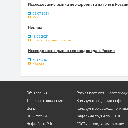
Исследование рынка перкарбоната натрия в Росси
09.07.2021
Москва
Неонол
15.06.2021
Ленинградская область
Исследование рынка сероводорода в России
20.04.2021
Москва
Объявления
Расчет плотности нефтепроду
Топливные компании
Калькулятор единиц нефтепр
Цены
Калькулятор расхода топлива
НПЗ России
Нефтяные грузы по ЕСТНГ
Нефтебазы РФ
ГОСТы по жидкому топливу