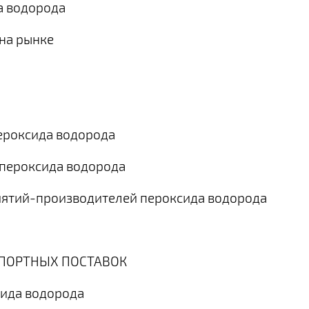
а водорода
 на рынке
пероксида водорода
 пероксида водорода
риятий-производителей пероксида водорода
МПОРТНЫХ ПОСТАВОК
сида водорода