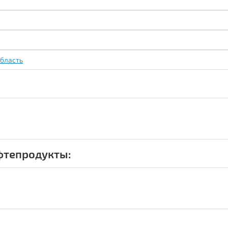
бласть
фтепродукты: