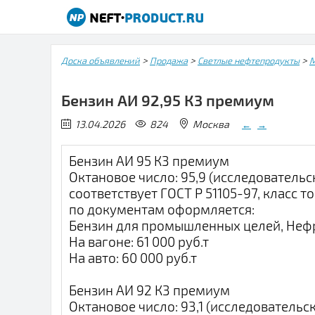
>
>
>
Доска объявлений
Продажа
Светлые нефтепродукты
М
Бензин АИ 92,95 К3 премиум
13.04.2026
824
Москва
←
→
Бензин АИ 95 К3 премиум
Октановое число: 95,9 (исследовательс
соответствует ГОСТ Р 51105-97, класс то
по документам оформляется:
Бензин для промышленных целей, Нефр
На вагоне: 61 000 руб.т
На авто: 60 000 руб.т
Бензин АИ 92 К3 премиум
Октановое число: 93,1 (исследовательск