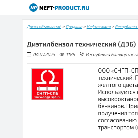
>
>
>
Доска объявлений
Продажа
Нефтехимия
Республика
Диэтилбензол технический (ДЭБ) 
04.07.2025
1186
Республика Башкорто
ООО «СНГП-СП
технический. 
желтого цвета.
Используется 
высокооктано
бензинов. При
получения топ
согласованию 
транспортом (