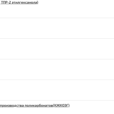
 ТПР-2 этилгексанола)
 производства поликарбонатов(КЖКОЭГ)