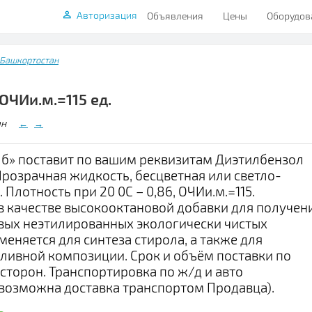
Авторизация
Объявления
Цены
Оборудов
 Башкортостан
ОЧИи.м.=115 ед.
стан
←
→
б» поставит по вашим реквизитам Диэтилбензол
Прозрачная жидкость, бесцветная или светло-
 Плотность при 20 0С – 0,86, ОЧИи.м.=115.
в качестве высокооктановой добавки для получен
вых неэтилированных экологически чистых
меняется для синтеза стирола, а также для
ливной композиции. Срок и объём поставки по
сторон. Транспортировка по ж/д и авто
возможна доставка транспортом Продавца).