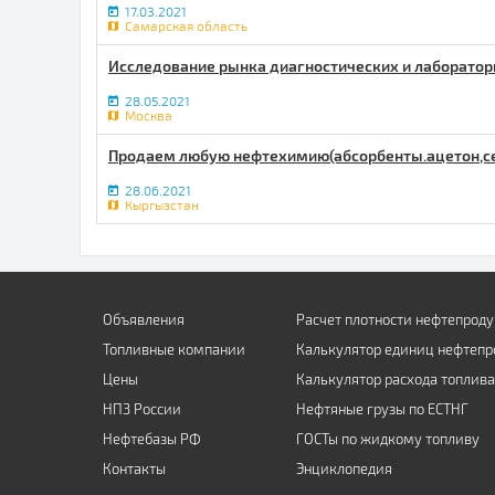
17.03.2021
Самарская область
Исследование рынка диагностических и лаборатор
28.05.2021
Москва
Продаем любую нефтехимию(абсорбенты.ацетон,сера,
28.06.2021
Кыргызстан
Объявления
Расчет плотности нефтепроду
Топливные компании
Калькулятор единиц нефтепр
Цены
Калькулятор расхода топлива
НПЗ России
Нефтяные грузы по ЕСТНГ
Нефтебазы РФ
ГОСТы по жидкому топливу
Контакты
Энциклопедия