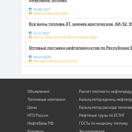
10.06.2021
Краснодарский край
Все виды топлива ДТ, зимнее,арктическое, АИ-92, 9
12.12.2021
Ханты-Мансийский автономный округ
Оптовые поставки нефтепродуктов по Республике 
09.07.2020
Республика Башкортостан
Объявления
Расчет плотности нефтепроду
Топливные компании
Калькулятор единиц нефтепр
Цены
Калькулятор расхода топлива
НПЗ России
Нефтяные грузы по ЕСТНГ
Нефтебазы РФ
ГОСТы по жидкому топливу
Контакты
Энциклопедия