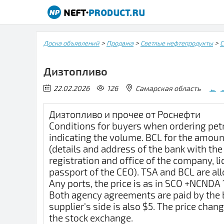
>
>
>
Доска объявлений
Продажа
Светлые нефтепродукты
С
Дизтопливо
22.02.2026
126
Самарская область
←
Дизтопливо и прочее от Роснефти
Conditions for buyers when ordering pet
indicating the volume. BCL for the amount
(details and address of the bank with the
registration and office of the company, l
passport of the CEO). TSA and BCL are all
Any ports, the price is as in SCO +NCNDA 1
Both agency agreements are paid by the b
supplier's side is also $5. The price ch
the stock exchange.