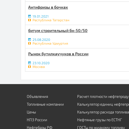
Антифризы в бочках
19.01.2021
Республика Татарстан
битум строительный бн-50/50
25.08.2020
Республика Удмуртия
Рынок бутилкаучуков в России
23.10.2020
Москва
Объявления
Расчет плотности нефтепроду
Топливные компании
Калькулятор единиц нефтепр
Цены
Калькулятор расхода топлива
НПЗ России
Нефтяные грузы по ЕСТНГ
Нефтебазы РФ
ГОСТы по жидкому топливу