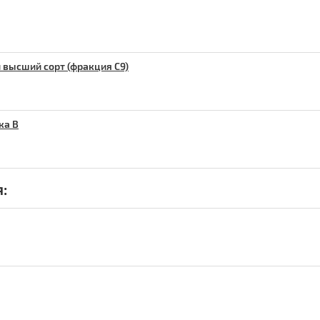
высший сорт (фракция С9)
ка В
: