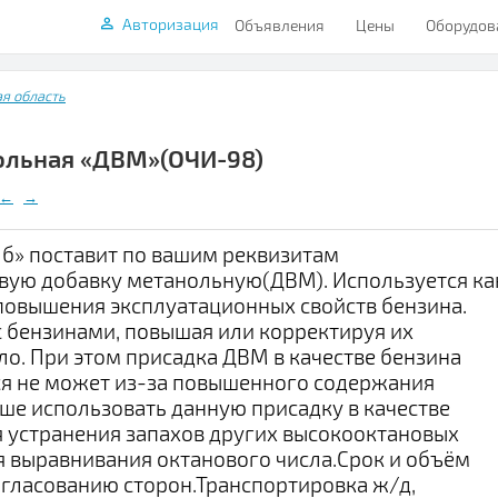
Авторизация
Объявления
Цены
Оборудов
я область
ольная «ДВМ»(ОЧИ-98)
←
→
б» поставит по вашим реквизитам
вую добавку метанольную(ДВМ). Используется ка
повышения эксплуатационных свойств бензина.
 бензинами, повышая или корректируя их
ло. При этом присадка ДВМ в качестве бензина
ся не может из-за повышенного содержания
ше использовать данную присадку в качестве
 устранения запахов других высокооктановых
я выравнивания октанового числа.Срок и объём
огласованию сторон.Транспортировка ж/д,