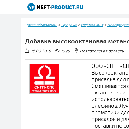
>
>
>
Доска объявлений
Продажа
Нефтехимия
Новгородска
Добавка высокооктановая метан
16.08.2018
1595
Новгородская область
ООО «СНГП-СП
Высокооктано
присадка для 
Смешивается с
октановое чис
использовать
олефинов. Луч
ароматики для
присадок и дл
поставки по с