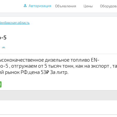
Авторизация
Объявления
Цены
Оборудов
амбовская область
о-5
→
ысококачественное дизельное топливо EN-
о-5 , отгружаем от 5 тысяч тонн, как на экспорт , т
ий рынок РФ,цена 53₽ За литр.