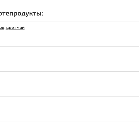
фтепродукты:
в, цвет чай