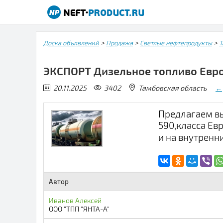
>
>
>
Доска объявлений
Продажа
Светлые нефтепродукты
Т
ЭКСПОРТ Дизельное топливо Евр
20.11.2025
3402
Тамбовская область
←
Предлагаем в
590,класса Евр
и на внутренн
Автор
Иванов Алексей
ООО "ТПП "ЯНТА-А"