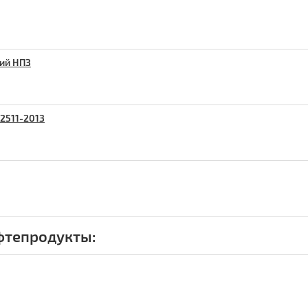
ий НПЗ
32511-2013
фтепродукты: