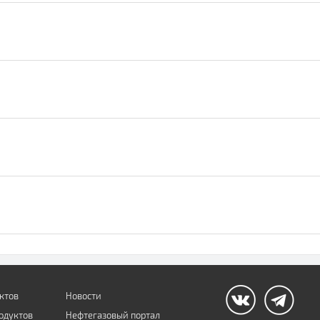
ктов
Новости
одуктов
Нефтегазовый портал