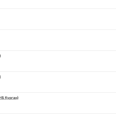
)
З
НБ Курган)