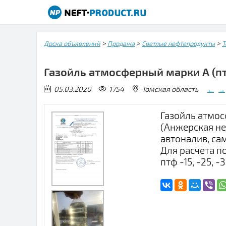
>
>
>
Доска объявлений
Продажа
Светлые нефтепродукты
Т
Газойль атмосферный марки А (птф 
05.03.2020
1754
Томская область
←
→
Газойль атмо
(Анжерская не
автоналив, са
Для расчета п
птф -15, -25, -3