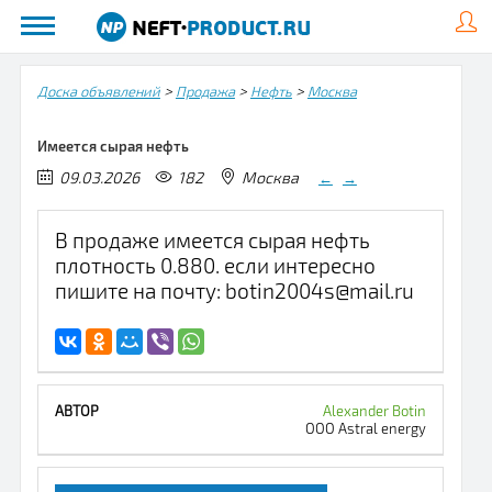
>
>
>
Доска объявлений
Продажа
Нефть
Москва
Имеется сырая нефть
09.03.2026
182
Москва
←
→
В продаже имеется сырая нефть
плотность 0.880. если интересно
пишите на почту: botin2004s@mail.ru
Alexander Botin
ООО Astral energy