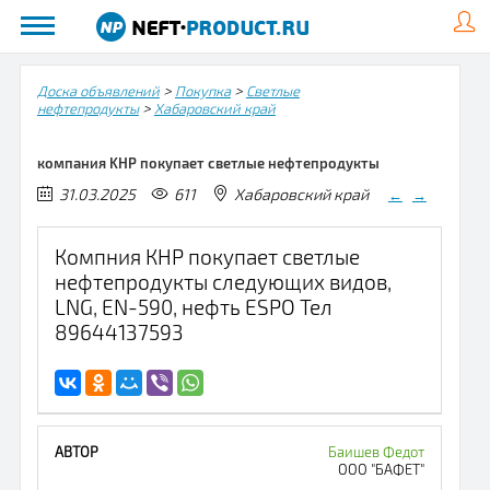
>
>
Доска объявлений
Покупка
Светлые
>
нефтепродукты
Хабаровский край
компания KНР покупает светлые нефтепродукты
31.03.2025
611
Хабаровский край
←
→
Компния КНР покупает светлые
нефтепродукты следующих видов,
LNG, EN-590, нефть ESPO Тел
89644137593
Баишев Федот
ООО "БАФЕТ"