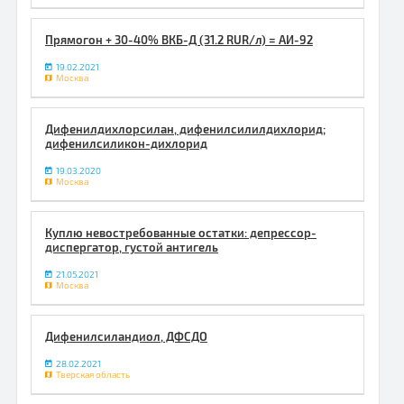
Прямогон + 30-40% ВКБ-Д (31.2 RUR/л) = АИ-92
19.02.2021
Москва
Дифенилдихлорсилан, дифенилсилилдихлорид;
дифенилсиликон-дихлорид
19.03.2020
Москва
Куплю невостребованные остатки: депрессор-
диспергатор, густой антигель
21.05.2021
Москва
Дифенилсиландиол, ДФСДО
28.02.2021
Тверская область