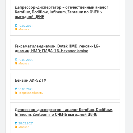
Депрессор-диспергатор – отечественный аналог
Keroflux, Dodiflow, Infineum, Zenteum по ОЧЕНЬ
выгодной ЦЕНЕ
19.02.2021
Москва
Гексаметилендиамин, Dytek HMD; гексан-1,6-
диамин; HMD; ГМДА; 1,6-Hexanediamine
19.03.2020
Москва
Бензин АИ-92 ТУ
16.03.2021
Тверская область
Депрессор-диспергатор - аналог Keroflux, Dodiflow,
Infineum, Zenteum по ОЧЕНЬ выгодной ЦЕНЕ
20.02.2021
Москва