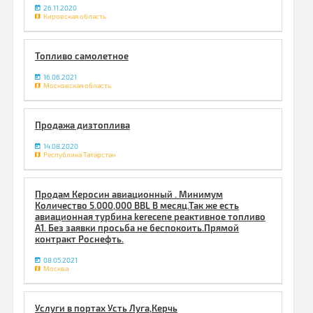
26.11.2020
Кировская область
Топливо самолетное
16.06.2021
Московская область
Продажа дизтоплива
14.08.2020
Республика Татарстан
Продам Керосин авиационный . Минимум
Количество 5.000,000 BBL В месяц.Так же есть
авиационная турбина kerecene реактивное топливо
A1. Без заявки просьба не беспокоить.Прямой
контракт Роснефть.
08.05.2021
Москва
Услуги в портах Усть Луга,Керчь