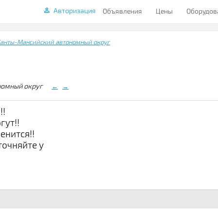
Авторизация
Объявления
Цены
Оборудов
анты-Мансийский автономный округ
ономный округ
←
→
!!
гут!!
енится!!
точняйте у