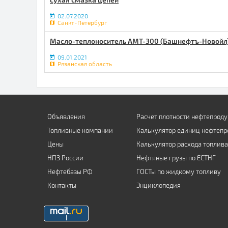
02.07.2020
Санкт-Петербург
Масло-теплоноситель АМТ-300 (Башнефтъ-Новойл)
09.01.2021
Рязанская область
Объявления
Расчет плотности нефтепроду
Топливные компании
Калькулятор единиц нефтепр
Цены
Калькулятор расхода топлива
НПЗ России
Нефтяные грузы по ЕСТНГ
Нефтебазы РФ
ГОСТы по жидкому топливу
Контакты
Энциклопедия