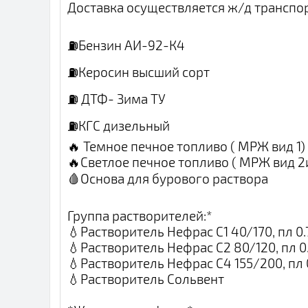
Доставка осуществляется ж/д транспо
⛽️Бензин АИ-92-К4
⛽️Керосин высший сорт
⛽️ ДТФ- Зима ТУ
⛽️КГС дизельный
🔥 Темное печное топливо ( МРЖ вид 1)
🔥Светлое печное топливо ( МРЖ вид 2и
🩸Основа для бурового раствора
Группа растворителей:*
💧Растворитель Нефрас С1 40/170, пл 0.
💧Растворитель Нефрас С2 80/120, пл 0
💧Растворитель Нефрас С4 155/200, пл 
💧Растворитель Сольвент