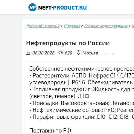
>
>
>
Доска объявлений
Продажа
Светлые нефтепродукты
М
Нефтепродукты по России
06.08.2026
629
Москва
←
→
Собственное нефтехимическое произво
• Растворители: АСПО; Нефрас С1 40/170
углеводороды); Р646; Обезжириватель.
• Топливная продукция: Жидкость для 
(светлое, тёмное); ДТФ.
• Присадки: Высокооктановая; Цетано
• Нефтехимические основы: РУО; Реаге
• Парафиновые фракции: С10–С12; С18–
Поставки по РФ