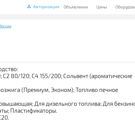
Авторизация
Объявления
Цены
Оборудов
осква
дство:
; С2 80/120; С4 155/200; Сольвент (ароматические
розжига (Премиум, Эконом); Топливо печное
повышающая; Для дизельного топлива; Для бензино
нты; Пластификаторы.
С20.