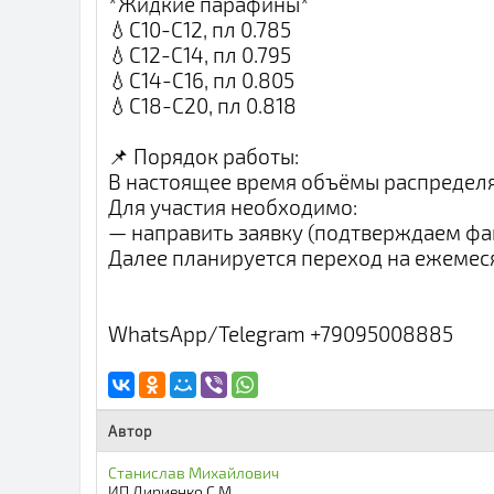
*Жидкие парафины*
💧С10-С12, пл 0.785
💧С12-С14, пл 0.795
💧С14-С16, пл 0.805
💧С18-С20, пл 0.818
📌 Порядок работы:
В настоящее время объёмы распредел
Для участия необходимо:
— направить заявку (подтверждаем фа
Далее планируется переход на ежемес
WhatsАpp/Telegram +79095008885
Автор
Станислав Михайлович
ИП Дириенко С.М.