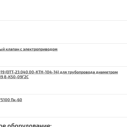
ый клапан с электроприводом
19 (ОТТ-23.040.00-КТН-104-14) для трубопровода диаметром
219,8-К50-09Г2С
0/5100 Пк-60
ое оборудование: