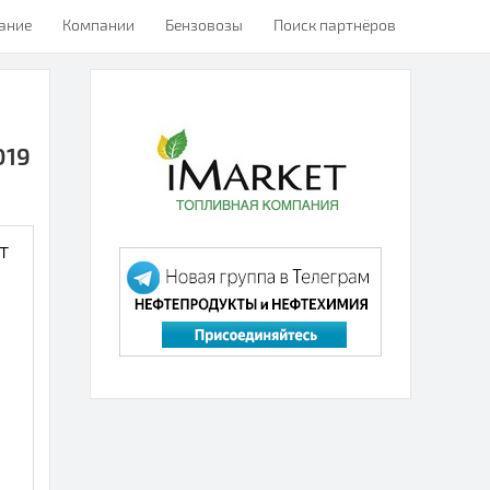
ание
Компании
Бензовозы
Поиск партнёров
019
т