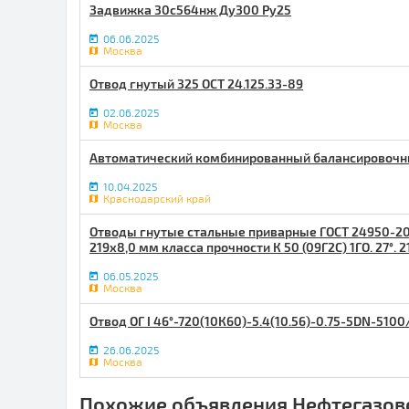
Задвижка 30с564нж Ду300 Ру25
06.06.2025
Москва
Отвод гнутый 325 ОСТ 24.125.33-89
02.06.2025
Москва
Автоматический комбинированный балансировочн
10.04.2025
Краснодарский край
Отводы гнутые стальные приварные ГОСТ 24950-20
219х8,0 мм класса прочности К 50 (09Г2С) 1ГО. 27°. 
06.05.2025
Москва
Отвод ОГ I 46°-720​(10К60)-5.4(10.56)-0.75-5DN-510
26.06.2025
Москва
Похожие объявления Нефтегазов