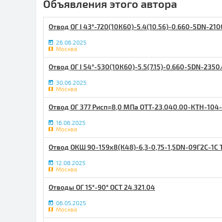
Объявления этого автора
Отвод ОГ I 43°-720​(10К60)-5.4(10.56)-0.660​-5DN-21
26.06.2025
Москва
Отв​од ОГ I 54°-530(10К60)-5​.5(7.15)-0.660-5DN-2350
30.06.2025
Москва
Отвод ОГ 377 Рисп=8,0 МПа ОТТ-23.040.00-КТН-104-
16.06.2025
Москва
Отвод ОКШ 90-159х8(К48)-6,3-0,75-1,5DN-09Г2С-1С 
12.08.2025
Москва
Отводы ОГ 15°-90° ОСТ 24.321.04
06.05.2025
Москва