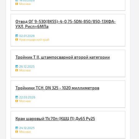
19.03.2026
Москва
Отвод ОГ 9-530(8К55)-4-0,75-5DN-850/850-13ХФА-
УХЛ, Pисп=6МПа
02.01.2026
Краснодарский край
Тройник Т II, штампосварной второй категории
26.12.2025
Москва
Тройники ТСН, DN 325 - 1020 миллиметров
22.03.2026
Москва
Кран шаровый 11с70п (КШЦ П) Ду65 Ру25
24.12.2025
Москва