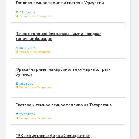
Топливо печное темное и светло в Удмуртии
23.05.2026
Республика Удмуртия
Печное топливо без запаха химии - жидкая
топочная фракция
06.08.2025
Республика Татарстан
Фракция триметилкарбинольная марка Б, трет-
бутанол
28.03.2024
Республика Татарстан
Светлое и темное печное топливо из Татарстана
23.05.2026
Республика Татарстан
СЭК - спиртово-эфирный концентрат