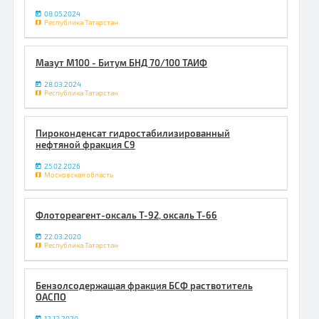
08.05.2024
Республика Татарстан
Мазут М100 - Битум БНД 70/100 ТАИФ
28.03.2024
Республика Татарстан
Пироконденсат гидростабилизированный
нефтяной фракция С9
25.02.2026
Московская область
Флотореагент-оксаль Т-92, оксаль Т-66
22.03.2020
Республика Татарстан
Бензолсодержащая фракция БСФ раствотитель
ОАСПО
12.12.2020