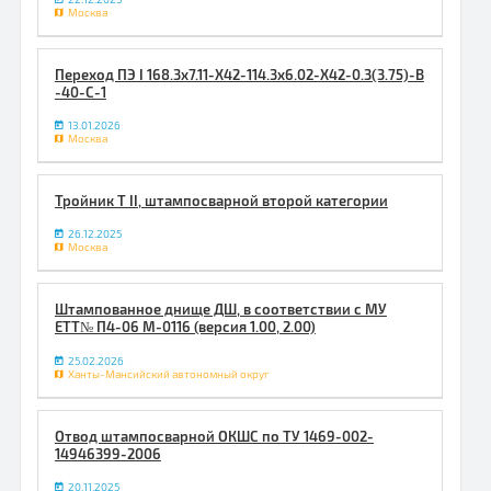
Москва
Переход ПЭ I 168.3x7.11-X42-114.3x6.02-X42-0.3(3.75)-В
-40-С-1
13.01.2026
Москва
Тройник Т II, штампосварной второй категории
26.12.2025
Москва
Штампованное днище ДШ, в соответствии с МУ
ЕТТ№ П4-06 М-0116 (версия 1.00, 2.00)
25.02.2026
Ханты-Мансийский автономный округ
Отвод штампосварной ОКШС по ТУ 1469-002-
14946399-2006
20.11.2025