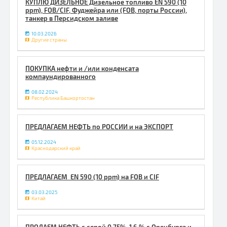
КУПЛЮ ДИЗЕЛЬНОЕ Дизельное топливо EN 590 (10
ppm), FOB/CIF, Фуджейра или (FOB, порты России),
танкер в Персидском заливе
10.03.2026
Другие страны
ПОКУПКА нефти и /или конденсата
компаундированного
08.02.2024
Республика Башкортостан
ПРЕДЛАГАЕМ НЕФТЬ по РОССИИ и на ЭКСПОРТ
05.12.2024
Краснодарский край
ПРЕДЛАГАЕМ EN 590 (10 ppm) на FOB и CIF
03.03.2025
Китай