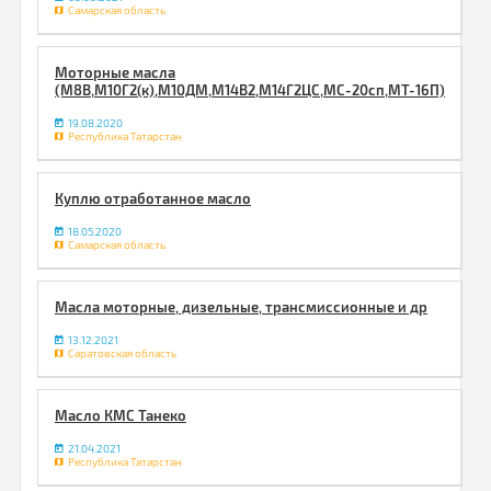
Самарская область
Моторные масла
(М8В,М10Г2(к),М10ДМ,М14В2,М14Г2ЦС,МС-20сп,МТ-16П)
19.08.2020
Республика Татарстан
Куплю отработанное масло
18.05.2020
Самарская область
Масла моторные, дизельные, трансмиссионные и др
13.12.2021
Саратовская область
Масло КМС Танеко
21.04.2021
Республика Татарстан