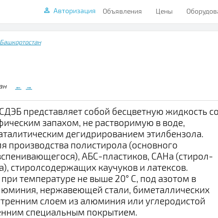
Авторизация
Объявления
Цены
Оборудов
 Башкортостан
стан
←
→
СДЭБ представляет собой бесцветную жидкость с
ическим запахом, не растворимую в воде,
аталитическим дегидрированием этилбензола.
я производства полистирола (основного
вспенивающегося), АБС-пластиков, САНа (стирол-
), стиролсодержащих каучуков и латексов.
 при температуре не выше 20° С, под азотом в
алюминия, нержавеющей стали, биметаллических
утренним слоем из алюминия или углеродистой
ренним специальным покрытием.