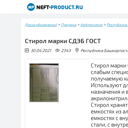
>
>
>
Доска объявлений
Продажа
Нефтехимия
Республика
Стирол марки СДЭБ ГОСТ
30.04.2021
2343
Республика Башкорто
Стирол марки 
слабым специф
получаемую к
Используют дл
назначения и 
акрилонитрила
Стирол хранят
емкостях из 
емкостях с вн
стали, с внут