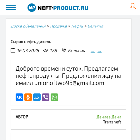
>
>
>
Доска объявлений
Продажа
Нефть
Бельгия
Сырая нефть,дизель
16.03.2026
128
Бельгия
←
→
Доброго времени суток. Предлагаем
нефтепродукты. Предложении жду на
емаил unionoftwo95@gmail.com
Дениев Дени
Transneft