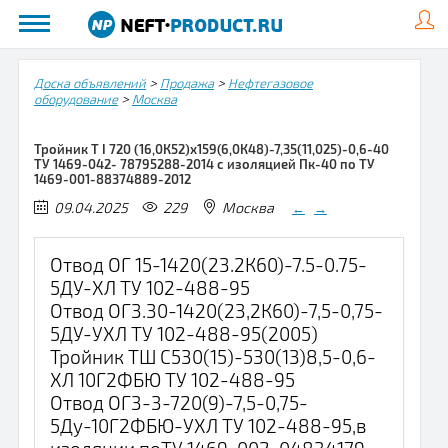
>
>
Доска объявлений
Продажа
Нефтегазовое
>
оборудование
Москва
Тройник Т I 720 (16,0К52)х159(6,0К48)-7,35(11,025)-0,6-40
ТУ 1469-042- 78795288-2014 с изоляцией Пк-40 по ТУ
1469-001-88374889-2012
09.04.2025
229
Москва
←
→
Отвод ОГ 15-1420(23.2К60)-7.5-0.75-
5ДУ-ХЛ ТУ 102-488-95
Отвод ОГ3.30-1420(23,2К60)-7,5-0,75-
5ДУ-УХЛ ТУ 102-488-95(2005)
Тройник ТШ С530(15)-530(13)8,5-0,6-
ХЛ 10Г2ФБЮ ТУ 102-488-95
Отвод ОГ3-3-720(9)-7,5-0,75-
5Ду-10Г2ФБЮ-УХЛ ТУ 102-488-95,в