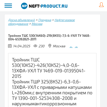
>
>
Доска объявлений
Продажа
Нефтегазовое
>
оборудование
Москва
Тройник ТШС 530(14К60)-219(8К55)-7,5-6-УХЛ ТУ 1468-
004-65392821-2011
14.04.2025
230
Москва
←
→
Тройник ТШС
530(10К52)-426(10К52)-4,0-0,6-
13ХФА-УХЛ ТУ 1469-019-01395041-
2015
Тройник ТШР 325(8К52)-6,3-0,6-
13ХФА-УХЛ с приварными катушками
L=260мм,с внутренним покрытием по
ТУ 1390-001-52534308-2008 и
наружнымантикоррозионным