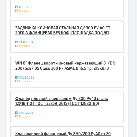
04.12.2024
Москва
ЗАДВИЖКА КЛИНОВАЯ СТАЛЬНАЯ ДУ 300 РУ 40 СТ.
20ГЛ А ФЛАНЦЕВАЯ БЕЗ КОФ, ПЛОЩAДКA ПОД ЭП
21.11.2024
Москва
WN 8" Фланец воротн иковый нержавеющий 8″ (DN
200) Sch 40S Class 300 RF ASME B 16.5 тр. 219х8,18
10.02.2025
Москва
Фланец плоский с зер калом Ду 800 Ру 10 сталь
12Х18Н10Т ГОСТ 33259-2015 (ГОСТ 12820-80)
15.01.2025
Москва
Кран шаровой фланцевый Ду 2 50/200 Ру40 ст.20