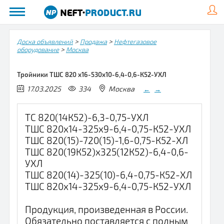
>
>
Доска объявлений
Продажа
Нефтегазовое
>
оборудование
Москва
Тройники ТШС 820 х16-530х10-6,4-0,6-К52-УХЛ
17.03.2025
334
Москва
←
→
ТС 820(14К52)-6,3-0,75-УХЛ
ТШС 820х14-325х9-6,4-0,75-К52-УХЛ
ТШС 820(15)-720(15)-1,6-0,75-К52-ХЛ
ТШС 820(19К52)х325(12К52)-6,4-0,6-
УХЛ
ТШС 820(14)-325(10)-6,4-0,75-К52-ХЛ
ТШС 820х14-325х9-6,4-0,75-К52-УХЛ
Продукция, произведенная в России.
Обязательно поставляется с полным