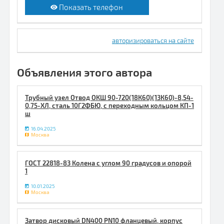
Показать телефон
авторизироваться на сайте
Объявления этого автора
Трубный узел Отвод ОКШ 90-720(18К60)(13К60)-8,54-
0,75-ХЛ, сталь 10Г2ФБЮ, с переходным кольцом КП-1
ш
16.04.2025
Москва
ГОСТ 22818-83 Колена с углом 90 градусов и опорой
1
10.01.2025
Москва
Затвор дисковый DN400 PN10 фланцевый, корпус