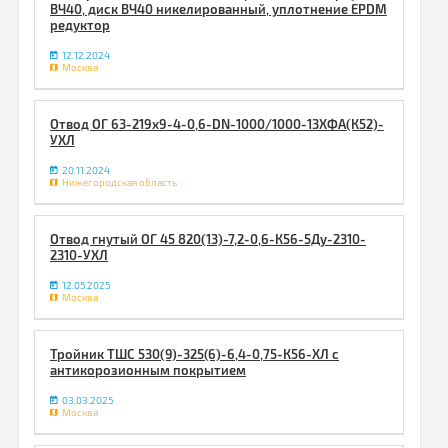
ВЧ40, диск ВЧ40 никелированный, уплотнениe EPDM
редуктор
12.12.2024
Москва
Отвод ОГ 63-219х9-4-0,6-DN-1000/1000-13ХФА(К52)-
УХЛ
20.11.2024
Нижегородская область
Отвод гнутый ОГ 45 820(13)-7,2-0,6-К56-5Ду-2310-
2310-УХЛ
12.05.2025
Москва
Тройник ТШС 530(9)-325(6)-6,4-0,75-К56-ХЛ с
антикорозионным покрытием
03.03.2025
Москва