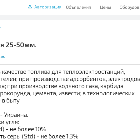
Авторизация
Объявления
Цены
Оборудов
ь
ия 25-50мм.
→
 качестве топлива для теплоэлектростанций,
отелен; при производстве адсорбентов, электродов
а; при производстве водяного газа, карбида
трокорунда, цемента, извести; в технологических
 в быту.
- Украина.
и угля:
d) - не более 10%
ть серы (Std) - не более 1,3%