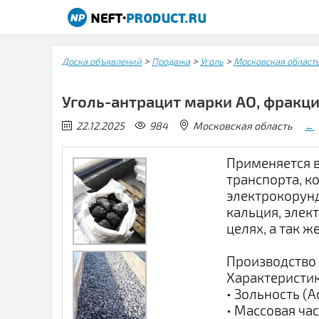
>
>
>
Доска объявлений
Продажа
Уголь
Московская област
Уголь-антрацит марки АО, фракц
22.12.2025
984
Московская область
←
Применяется в
транспорта, к
электрокорунд
кальция, элек
целях, а так же
Производство 
Характеристик
• Зольность (A
• Массовая час