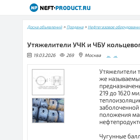
>
>
Доска объявлений
Продажа
Нефтегазовое оборудовани
Утяжелители УЧК и ЧБУ кольцево
19.03.2026
269
Москва
←
→
Утяжелители т
же называемые
предназначен
219 до 1620 м
теплоизоляцие
заболоченной 
положения ма
нефтепродукт
Чугунные балл