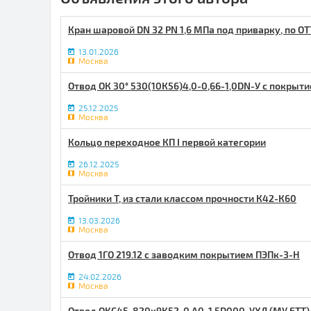
Кран шаровой DN 32 PN 1,6 МПа под приварку, по ОТ
13.01.2026
Москва
Отвод ОК 30° 530(10К56)4,0-0,66-1,0DN-У с покрыт
25.12.2025
Москва
Кольцо переходное КП I первой категории
26.12.2025
Москва
Тройники Т, из стали классом прочности К42-К60
13.03.2026
Москва
Отвод 1ГО 219.12 с заводким покрытием ПЭПк-3-Н
24.02.2026
Москва
Отвод ОКС45-820х9К52-0.А0-1,5D000-УХЛ (МУ ЕТТ)