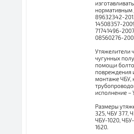
изготавливать
нормативным д
89632342-2012
14508357-2009
71741496-2007
08560276-2001
Утяжелители ч
чугунных полу
помощи болто
повреждения 
монтаже ЧБУ, 
трубопроводов
исполнение – 
Размеры утяже
325, ЧБУ 377, 
ЧБУ-1020, ЧБУ-
1620.