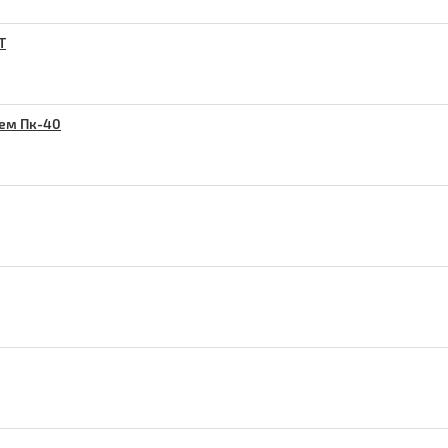
Т
ием Пк-40