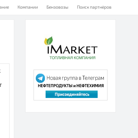
ание
Компании
Бензовозы
Поиск партнёров
к
т