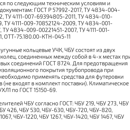
ся по следующим техническим условиям и
окументам: ГОСТ Р 57992-2017, ТУ 4834-004-
, ТУ 4111-007-69394805-2011, ТУ 4834-010-
, ТУ 4111-009-70852124-2009, ТУ 4834-001-
, ТУ 4834-009-00221451-2007, ТУ 4111-001-
, ОТТ-75.180.00-КТН-045-11
угунные кольцевые УЧК, ЧБУ состоят из двух
колец, соединенных между собой в 4-х местах пр
вых соединений ГОСТ 8724. Для предотвращения
изоляционного покрытия трубопровода при
необходимо применять средства для футеровки
 (не входят в комплект поставки). Климатическое
УХЛ1 по ГОСТ 15150-69.
лителей ЧБУ согласно ГОСТ: ЧБУ 219, ЧБУ 273, ЧБУ
ЧБУ 426, ЧБУ 530, ЧБУ-630, ЧБУ-720, ЧБУ-820,
1067, ЧБУ-1220, ЧБУ 1267, ЧБУ-1420, ЧБУ 1467, ЧБУ