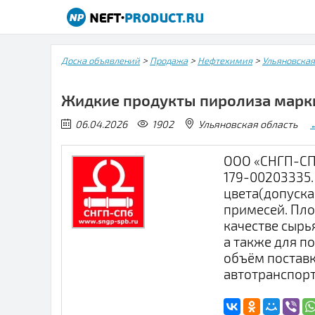
>
>
>
Доска объявлений
Продажа
Нефтехимия
Ульяновская
Жидкие продукты пиролиза марки 
06.04.2026
1902
Ульяновская область
ООО «СНГП-СПб
179-00203335.
цвета(допуска
примесей. Пло
качестве сырь
а также для п
объём поставк
автотранспорт