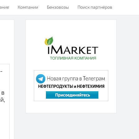
ание
Компании
Бензовозы
Поиск партнёров
-
 в
й,