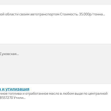
кой области своим автотранспортом Стоимость: 35.000р/тонна...
Суховская...
а и утилизация
 печное топлива и отработанное масло в любом выде по централной
8557270 Утили...