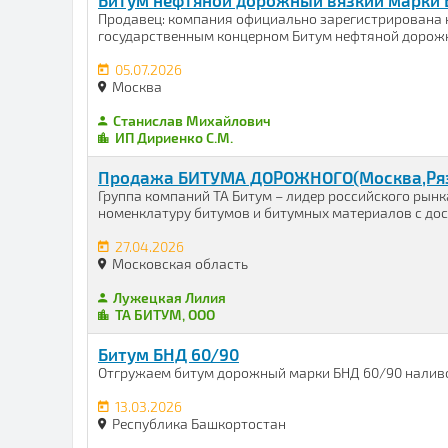
Битум нефтяной дорожный вязкий марки 
Продавец: компания официально зарегистрирована н
государственным концерном Битум нефтяной дорожны
05.07.2026
Москва
Станислав Михайлович
ИП Дириенко С.М.
Продажа БИТУМА ДОРОЖНОГО(Москва,Ряза
Группа компаний ТА Битум – лидер российского рын
номенклатуру битумов и битумных материалов с дост
27.04.2026
Московская область
Лужецкая Лилия
ТА БИТУМ, ООО
Битум БНД 60/90
Отгружаем битум дорожный марки БНД 60/90 наливом, 
13.03.2026
Республика Башкортостан