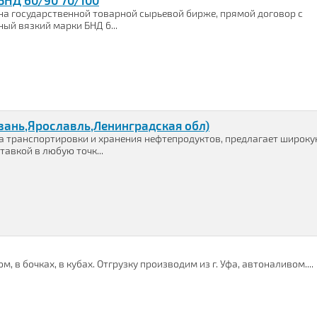
БНД 60/90 70/100
а государственной товарной сырьевой бирже, прямой договор с
й вязкий марки БНД 6...
нь,Ярославль,Ленинградская обл)
ка транспортировки и хранения нефтепродуктов, предлагает широк
авкой в любую точк...
в бочках, в кубах. Отгрузку производим из г. Уфа, автоналивом....