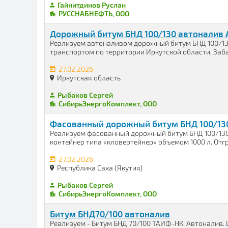
Гайнитдинов Руслан
РУССНАБНЕФТЬ, ООО
Дорожный битум БНД 100/130 автоналив А
Реализуем автоналивом дорожный битум БНД 100/13
транспортом по территории Иркутской области, Забай
27.02.2026
Иркутская область
Рыбаков Сергей
СибирьЭнергоКомплект, ООО
Фасованный дорожный битум БНД 100/130 
Реализуем фасованный дорожный битум БНД 100/130
контейнер типа «кловертейнер» объемом 1000 л. Отг
27.02.2026
Республика Саха (Якутия)
Рыбаков Сергей
СибирьЭнергоКомплект, ООО
Битум БНД70/100 автоналив
Реализуем - Битум БНД 70/100 ТАИФ-НК. Автоналив. Це