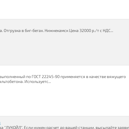
. Отгрузка в биг-бегах. Нижнекамск Цена 32000 р./т с НДС...
выполненный по ГОСТ 22245-90 применяется в качестве вяжущего
льтобетона. Используетс...
а
ва "ЛУКОЙЛ". Если нужен расчет до вашей станции. высылайте заявк