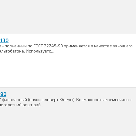
130
выполненный по ГОСТ 22245-90 применяется в качестве вяжущего
льтобетона. Используетс...
/90
/ фасованный (бочки, кловертейнеры). Возможность ежемесячных
оголетний опыт раб...