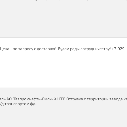
ена - по запросу с доставкой. Будем рады сотрудничеству! +7-929-
ель АО "Газпромнефть-Омский НПЗ" Отгрузка с территории завода к
д транспортом фу...