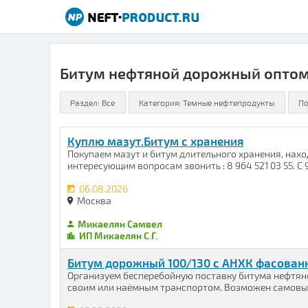
Битум нефтяной дорожный опто
Куплю мазут.Битум с хранения
Покупаем мазут и битум длительного хранения, нахо
интересующим вопросам звонить : 8 964 521 03 55. С 9:0
06.08.2026
Москва
Микаелян Самвел
ИП Микаелян С.Г.
Битум дорожный 100/130 с АНХК фасован
Организуем бесперебойную поставку битума нефтяно
своим или наёмным транспортом. Возможен самовывоз