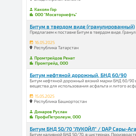
Какоян Гор
ООО "Мосвторнефть"
Битум в твердом виде (гранулированный)
Предлагаем к поставке Битум в твердом виде. Гранула
16.05.2025
Республика Татарстан
Промтрейдов Ренат
Промтрейд, ООО
Битум нефтяной дорожный, БНД 60/90
Битум нефтяной дорожный вязкий марки БНД 60/90 
вещества для использования асфальта и литого асфа
15.05.2025
Республика Башкортостан
Динаров Руслан
ПрофиПетролеум, ООО
Битум БНД 50/70 "ЛУКОЙЛ" / DAP Сары-Аг
Битум наливной БНД 50/70, в цистернах. Производст