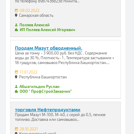
по телефону 89874368238 Никита...
08.02.2022
Самарская область
Поляев Алексей
ИП Поляев Алексей Игоревич
Продам Мазут обводненный.
Цена за тонну - 3 900,00 руб. без НДС . Содержание
воды до 30 %, Плотность- 1 , Температура застывания +
18 градусов, самовывоз Республика Башкортостан....
17.01.2022
Республика Башкортостан
Абызгильдин Руслан
OOO " ПрофСтройЗаказчик"
торговля Нефтепродуктами
Продам Мазут М-100, М-40, с серой до 0,5, печное
топливо. Доставка или самовывоз...
28.10.2021
Краснодарский край