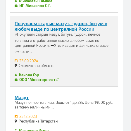
Микаелян Самвел
ИП Микаелян С.Г.
Покупаем старые мазут, гудрон, битум в
любом выде по централной России
⚡️Покупаем старые мазут, битум, гудрон , печное
топлива и отработанное масло в любом выде по
централной России. ➡️Утилизация и Зачистка старые
ёмкости...
23.09.2024
Смоленская область
Какоян Гор
ООО "Мосвторнефть"
Мазут
Мазут печное топливо. Воды от 1 до 2%. Цена 14000 руб.
за тонну наличными....
25.12.2023
Республика Татарстан
Мясников Игорь