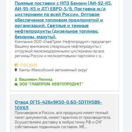
Прямые поставки с НПЗ Бензин (АИ-92-К5,
АИ-95-К5 и ДТ) ЕВРО-5/6. Поставка ж/д
цистернами по всей России. Оптовое
обеспечение топливом предприятий и
организаций. Светлые и темные
нефтепродукты (дизельное топливо,
бензины, мазуты).
Компания ООО «ГлавПром-Нефтепродукт» предлагает
Вашему вниманию следующие нефтепродукты с
отгрузкой железнодорожными цистернами во все
регионы России и мелкооптовыми партиями с о...
17.07.2025
Ханты-Мансийский автономный округ
Вашкевич Леонид
ООО "ГЛАВПРОМ-НЕФТЕПРОДУКТ"
Отвод ОГ15-426x9К50-0.Б0-5D11Н5В6-
10УХЛ
Произведено в России, вся продукция имеет полный
пакет документов, имеет гарантию от производителя.
Осуществляем доставку в любую точку РФ и СНГ
собственным подвижным составом. МЕ...