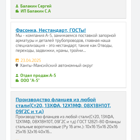
Балакин Сергей
ИП Балакин С.А
Фасонка, Нестандарт, ГОСТы!
Мы - компания А-5, занимаемся поставкой запорной
арматуры и деталей трубопроводов, главная наша
специализация - это нестандарт, такие как Отводы,
переходы, задвижки, краны, тройни...
23.04.2025
Ханты-Мансийский автономный округ
Отдел продаж А-5
ООО "А-5"
Производство фланцев из любой
стали(Ст20, 13ХФА, 12Х1МФ, 08Х18Н10Т,
09Г2С и т.д)
Производство фланцев из любой стали(Ст20, 13ХФА,
12Х1МФ, 08Х18Н10Т, 09Г2С и т.д) ГОСТ 12821-80 Фланцы
стальные воротниковые (Ру 16 атм.): 10х16 15х16 20х16
25х16 32х16 40х16...