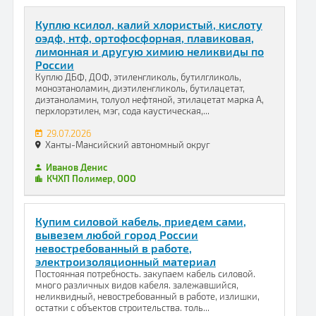
Куплю ксилол, калий хлористый, кислоту
оэдф, нтф, ортофосфорная, плавиковая,
лимонная и другую химию неликвиды по
России
Куплю ДБФ, ДОФ, этиленгликоль, бутилгликоль,
моноэтаноламин, диэтиленгликоль, бутилацетат,
диэтаноламин, толуол нефтяной, этилацетат марка А,
перхлорэтилен, мэг, сода каустическая,...
29.07.2026
Ханты-Мансийский автономный округ
Иванов Денис
КЧХП Полимер, ООО
Купим силовой кабель, приедем сами,
вывезем любой город России
невостребованный в работе,
электроизоляционный материал
Постоянная потребность. закупаем кабель силовой.
много различных видов кабеля. залежавшийся,
неликвидный, невостребованный в работе, излишки,
остатки с объектов строительства. толь...