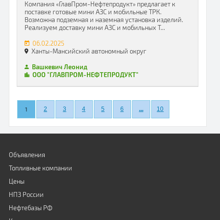
Компания «ГлавПром-Нефтепродукт» предлагает к
поставке готовые мини АЗС и мобильные ТРК.
Возможна подземная и наземная установка изделий.
Реализуем доставку мини АЗС и мобильных Т...
06.02.2025
Ханты-Мансийский автономный округ
Вашкевич Леонид
ООО "ГЛАВПРОМ-НЕФТЕПРОДУКТ"
1
2
3
4
5
6
...
10
Объявления
Топливные компании
Цены
НПЗ России
Нефтебазы РФ