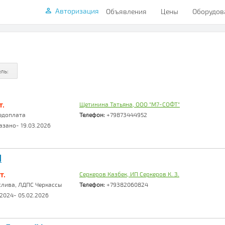
Авторизация
Объявления
Цены
Оборудов
т.
Щетинина Татьяна, ООО "М7-СОФТ"
едоплата
Телефон:
+79873444952
азано- 19.03.2026
I
т.
Серкеров Казбек, ИП Серкеров К. З.
слива, ЛДПС Черкассы
Телефон:
+79382060824
.2024- 05.02.2026