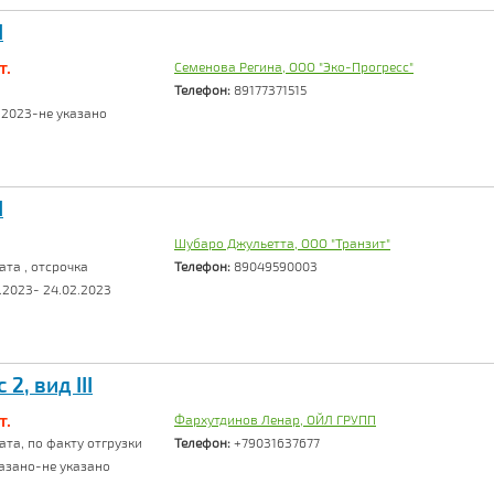
I
т.
Семенова Регина, ООО "Эко-Прогресс"
Телефон:
89177371515
.2023-не указано
I
Шубаро Джульетта, ООО "Транзит"
та , отсрочка
Телефон:
89049590003
.2023- 24.02.2023
2, вид III
т.
Фархутдинов Ленар, ОЙЛ ГРУПП
та, по факту отгрузки
Телефон:
+79031637677
азано-не указано