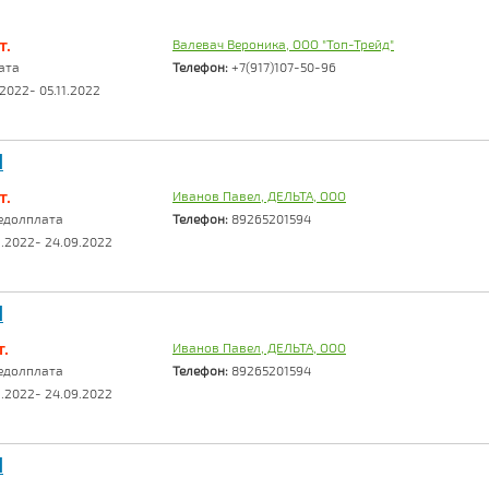
т.
Валевач Вероника, ООО "Топ-Трейд"
ата
Телефон:
+7(917)107-50-96
2022- 05.11.2022
I
т.
Иванов Павел, ДЕЛЬТА, ООО
едолплата
Телефон:
89265201594
.2022- 24.09.2022
I
.
Иванов Павел, ДЕЛЬТА, ООО
едолплата
Телефон:
89265201594
.2022- 24.09.2022
I