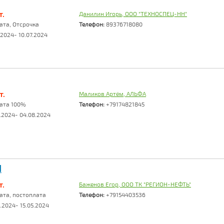
т.
Данилин Игорь, ООО "ТЕХНОСПЕЦ-НН"
та, Отсрочка
Телефон:
89376718080
2024- 10.07.2024
т.
Маликов Артём, АЛЬФА
ата 100%
Телефон:
+79174821845
.2024- 04.08.2024
I
т.
Баженов Егор, ООО ТК "РЕГИОН-НЕФТЬ"
та, постоплата
Телефон:
+79154403536
.2024- 15.05.2024