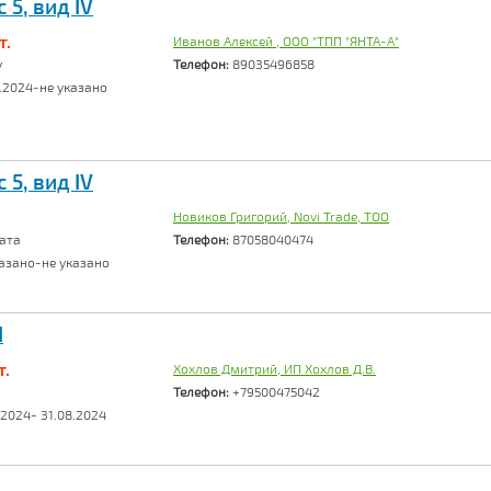
5, вид IV
т.
Иванов Алексей , ООО "ТПП "ЯНТА-А"
у
Телефон:
89035496858
.2024-не указано
5, вид IV
Новиков Григорий, Novi Trade, ТОО
ата
Телефон:
87058040474
азано-не указано
I
т.
Хохлов Дмитрий, ИП Хохлов Д.В.
Телефон:
+79500475042
.2024- 31.08.2024