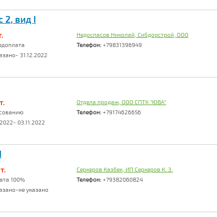
2, вид I
.
Недоспасов Николай, Сибдорстрой, ООО
едоплата
Телефон:
+79831396949
азано- 31.12.2022
т.
Отдела продаж, ООО СПТК "ЮВА"
асованию
Телефон:
+79174626656
2022- 03.11.2022
I
т.
Серкеров Казбек, ИП Серкеров К. З.
ата 100%
Телефон:
+79382060824
азано-не указано