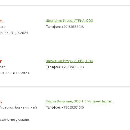
т.
Шевченко Игорь, АТРИА, ООО
ата
Телефон:
+79136122013
.2023- 31.05.2023
т.
Шевченко Игорь, АТРИА, ООО
ата
Телефон:
+79136122013
.2023- 31.05.2023
.
Нефть Вячеслав, ООО ТК "Регион-Нефть"
 расчет, безналичный
Телефон:
+79859281516
азано-не указано