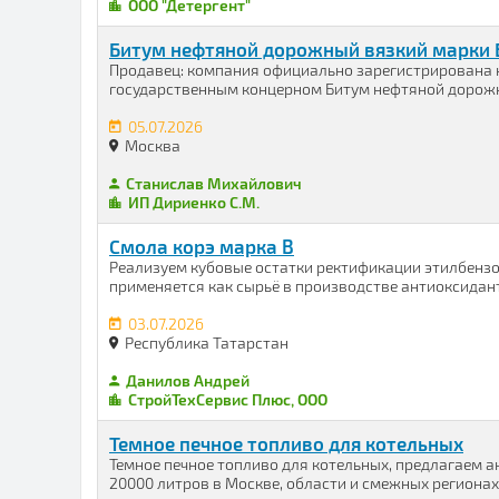
ООО "Детергент"
Битум нефтяной дорожный вязкий марки 
Продавец: компания официально зарегистрирована н
государственным концерном Битум нефтяной дорожны
05.07.2026
Москва
Станислав Михайлович
ИП Дириенко С.М.
Смола корэ марка В
Реализуем кубовые остатки ректификации этилбензо
применяется как сырьё в производстве антиоксидан
03.07.2026
Республика Татарстан
Данилов Андрей
СтройТехСервис Плюс, ООО
Темное печное топливо для котельных
Темное печное топливо для котельных, предлагаем 
20000 литров в Москве, области и смежных регионах.