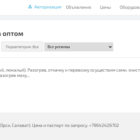
Авторизация
Объявления
Цены
Оборудов
в оптом
й, лежалый). Разогрев, откачку и перевозку осуществим сами. очис
зогрев мазу...
рск, Салават). Цена и паспорт по запросу. +79642426702