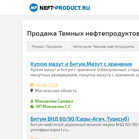
Продажа Темных нефтепродукто
Куплю мазут и битум.Мазут с хранения
Купим мазут и битум с хранения (обводненный, стары
мазутных резервуаров, покупка мазута с хранения, ра
08.08.2026
Московская область
Микаелян Самвел
ИП Микаелян С.Г.
Битум БНД 60/90 (Сары-Агач, Турксиб)
Битум нефтяной дорожный вязкий марки БНД 60/90 (О
ymm@eurexport.ru...