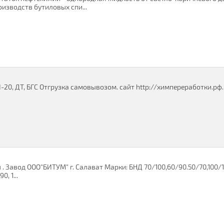
изводств бутиловых спи...
20, ДТ, БГС Отгрузка самовывозом. сайт http://химпереработки.рф...
 Завод ООО"БИТУМ" г. Салават Марки: БНД 70/100,60/90.50/70,100/
, 1...