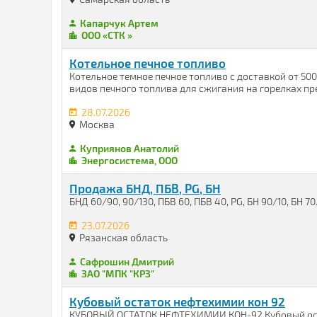
Капарчук Артем
ООО «СТК »
Котельное печное топливо
Котельное темное печное топливо с доставкой от 50
видов печного топлива для сжигания на горелках пре
28.07.2026
Москва
Куприянов Анатолий
Энергосистема, ООО
Продажа БНД, ПБВ, PG, БН
БНД 60/90, 90/130, ПБВ 60, ПБВ 40, PG, БН 90/10, БН 7
23.07.2026
Рязанская область
Сафрошин Дмитрий
ЗАО "МПК "КРЗ"
Кубовый остаток нефтехимии кон 92
КУБОВЫЙ ОСТАТОК НЕФТЕХИМИИ КОН-92 Кубовый оста