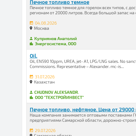
Печное топливо темное
Печное топливо темное для горелок всех типов, с до
регионам от 20000 литров. Всегда большой запас на с
04.08.2026
Москва
Куприянов Анатолий
Энергосистема, ООО
Oil.
Oil, EN590 10ppm, UREA, jet- A1, LPG/LNG sales. No sanct
Commissions. Representative – Alexander. mc-is...
31.07.2026
Казахстан
CHUDNOV ALEKSANDR.
ООО "ТЕХСТРОЙИНВЕСТ"
Печное топливо, нефтяное. Цена от 29000 
Наша компания занимается оптовыми поставками ГС
предприятиями Самарской области, дорожно-строит
29.07.2026
Самарская область