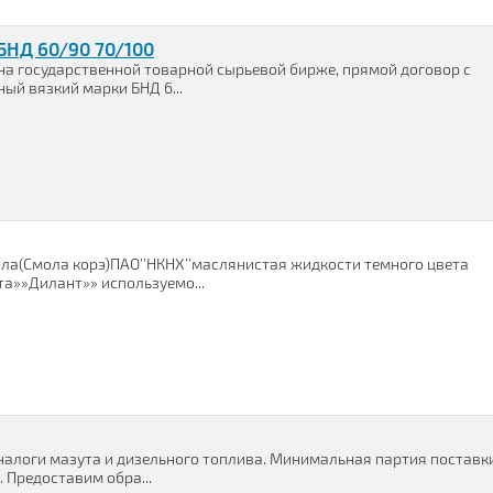
БНД 60/90 70/100
а государственной товарной сырьевой бирже, прямой договор с
й вязкий марки БНД 6...
ла(Смола корэ)ПАО’’НКНХ’’маслянистая жидкости темного цвета
та»»Дилант»» используемо...
аналоги мазута и дизельного топлива. Минимальная партия поставк
 Предоставим обра...