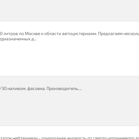
00 литров по Москве и области автоцистернами. Предлагаем нескол
дназначенных д...
0/30 наливом, фасовка. Производитель....
ток нефтехимии - однородная жидкость от светло-коричневого д