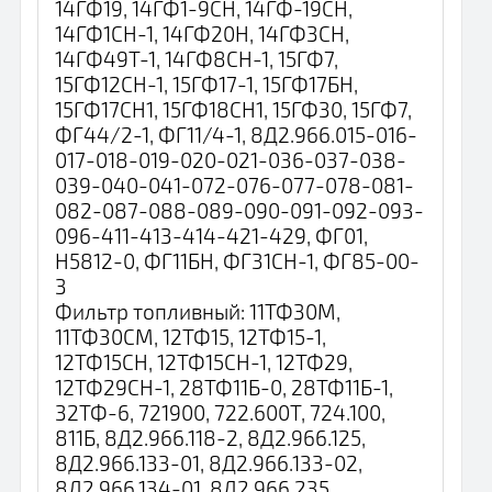
14ГФ19, 14ГФ1-9СН, 14ГФ-19СН,
14ГФ1СН-1, 14ГФ20Н, 14ГФ3СН,
14ГФ49Т-1, 14ГФ8СН-1, 15ГФ7,
15ГФ12СН-1, 15ГФ17-1, 15ГФ17БН,
15ГФ17СН1, 15ГФ18СН1, 15ГФ30, 15ГФ7,
ФГ44/2-1, ФГ11/4-1, 8Д2.966.015-016-
017-018-019-020-021-036-037-038-
039-040-041-072-076-077-078-081-
082-087-088-089-090-091-092-093-
096-411-413-414-421-429, ФГ01,
Н5812-0, ФГ11БН, ФГ31СН-1, ФГ85-00-
3
Фильтр топливный: 11ТФ30М,
11ТФ30СМ, 12ТФ15, 12ТФ15-1,
12ТФ15СН, 12ТФ15СН-1, 12ТФ29,
12ТФ29СН-1, 28ТФ11Б-0, 28ТФ11Б-1,
32ТФ-6, 721900, 722.600Т, 724.100,
811Б, 8Д2.966.118-2, 8Д2.966.125,
8Д2.966.133-01, 8Д2.966.133-02,
8Д2.966.134-01, 8Д2.966.235,