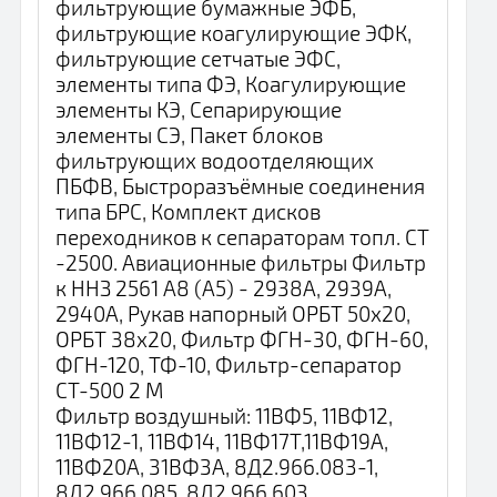
фильтрующие бумажные ЭФБ,
фильтрующие коагулирующие ЭФК,
фильтрующие сетчатые ЭФС,
элементы типа ФЭ, Коагулирующие
элементы КЭ, Сепарирующие
элементы СЭ, Пакет блоков
фильтрующих водоотделяющих
ПБФВ, Быстроразъёмные соединения
типа БРС, Комплект дисков
переходников к сепараторам топл. СТ
-2500. Авиационные фильтры Фильтр
к ННЗ 2561 А8 (А5) - 2938А, 2939А,
2940А, Рукав напорный ОРБТ 50х20,
ОРБТ 38х20, Фильтр ФГН-30, ФГН-60,
ФГН-120, ТФ-10, Фильтр-сепаратор
СТ-500 2 М
Фильтр воздушный: 11ВФ5, 11ВФ12,
11ВФ12-1, 11ВФ14, 11ВФ17Т,11ВФ19А,
11ВФ20А, 31ВФ3А, 8Д2.966.083-1,
8Д2.966.085, 8Д2.966.603,