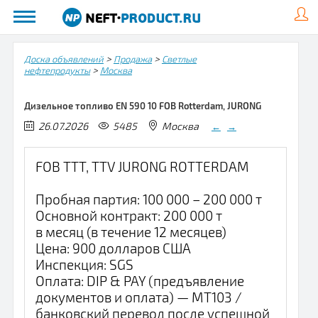
>
>
Доска объявлений
Продажа
Светлые
>
нефтепродукты
Москва
Дизельное топливо EN 590 10 FOB Rotterdam, JURONG
26.07.2026
5485
Москва
←
→
FOB TTT, TTV JURONG ROTTERDAM
Пробная партия: 100 000 – 200 000 т
Основной контракт: 200 000 т
в месяц (в течение 12 месяцев)
Цена: 900 долларов США
Инспекция: SGS
Оплата: DIP & PAY (предъявление
документов и оплата) — MT103 /
банковский перевод после успешной