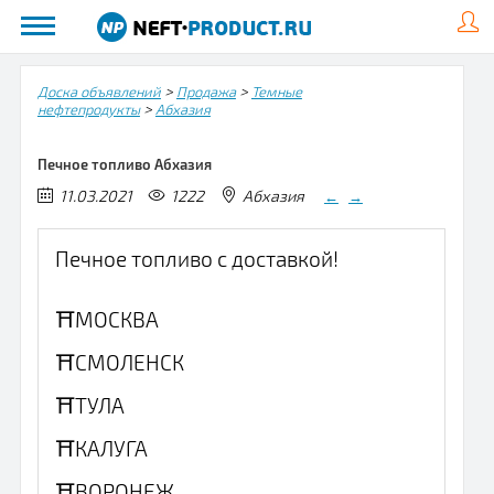
>
>
Доска объявлений
Продажа
Темные
>
нефтепродукты
Абхазия
Печное топливо Абхазия
11.03.2021
1222
Абхазия
←
→
Печное топливо с доставкой!
⛩МОСКВА
⛩СМОЛЕНСК
⛩ТУЛА
⛩КАЛУГА
⛩ВОРОНЕЖ